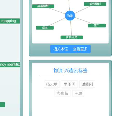
相关术语 查看更多
物流-兴趣云标签
杨志勇
吴玉国
谢能刚
岑豫皖
王璐