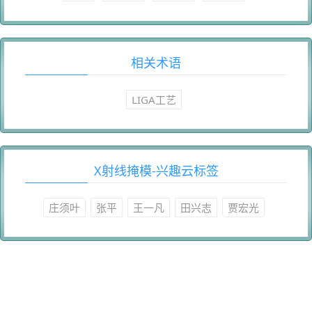
相关术语
LIGA工艺
X射线掩模-兴趣云标签
庄须叶
张平
王一凡
田兴志
贾宏光