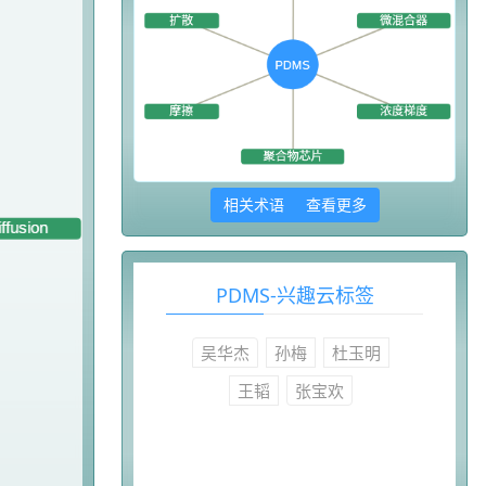
相关术语 查看更多
PDMS-兴趣云标签
吴华杰
孙梅
杜玉明
王韬
张宝欢