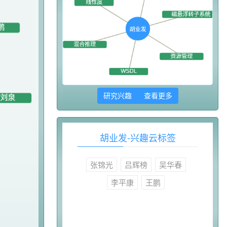
研究兴趣 查看更多
胡业发-兴趣云标签
张锦光
吕辉榜
吴华春
李平康
王鹏