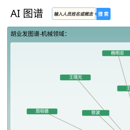
AI 图谱
搜 索
胡业发图谱-机械领域：