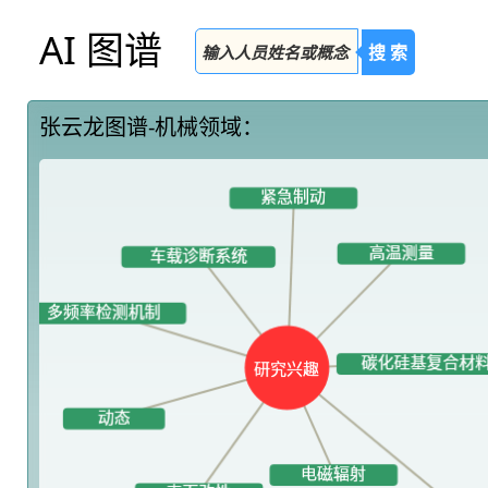
AI 图谱
搜 索
张云龙图谱-机械领域：