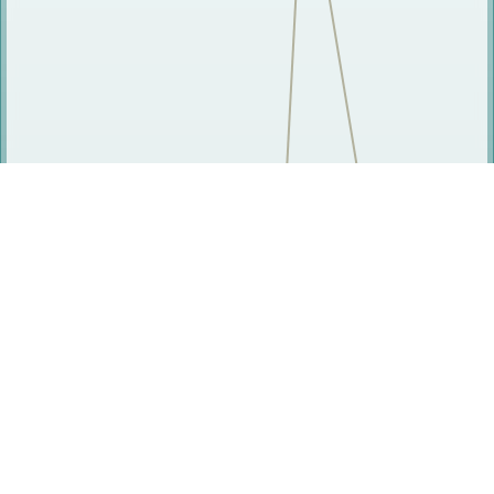
相关人员
桂慧
万晓红
刘源竳
果继辉
南金林