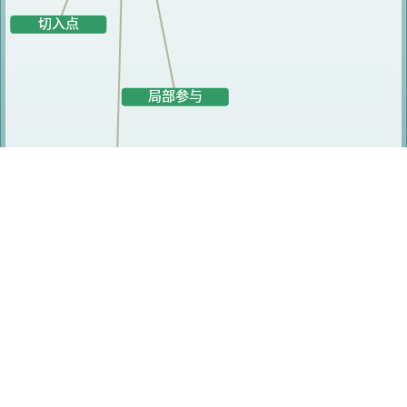
研究人员
尹英志
黄笔镜
甄贞
刘辉
潘度文