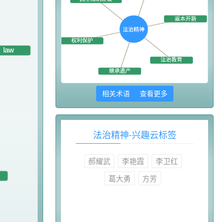
相关术语 查看更多
法治精神-兴趣云标签
郝耀武
李艳霞
李卫红
葛大勇
方芳