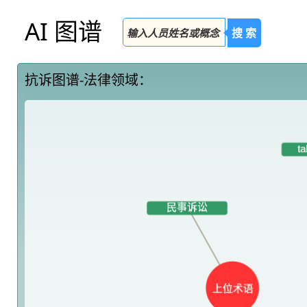
AI 图谱
搜 索
抗诉图谱-法律领域：