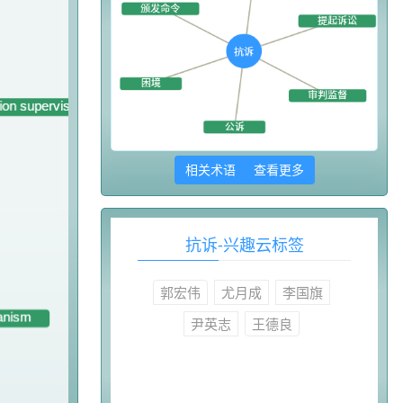
相关术语 查看更多
抗诉-兴趣云标签
郭宏伟
尤月成
李国旗
尹英志
王德良