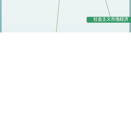
相关术语
广西区
毛泽东
社会主义市场经济
深圳
咸安区
广州市
“三个代表”
工伤赔偿