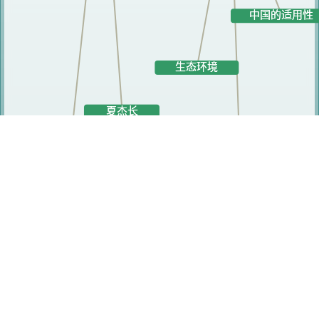
研究人员
梁小红
白津夫
夏杰长
马京林
黄少安