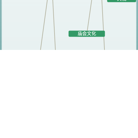
研究人员
邹益民
高宏峰
梅蕴新
张惠芳
黎敏