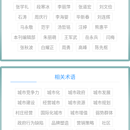
张学礼
段寒冰
李丽萍
张道宏
刘文俭
石涛
周庆行
李海婴
毕新春
刘连辉
马永敬
范宇
汤哲铭
汪婷
熊惠平
本刊编辑部
朱丽萌
王军武
岳永兵
闫梅
张秋波
白耀正
周勇
高峰
陈先枢
相关术语
城市竞争力
城市化
城市政府
城市发展
城市建设
经营城市
城市资源
城市规划
村庄经营
国际化城市
城市增值
弱势群体
政府行为缺陷
品牌塑造
营销策略
社区