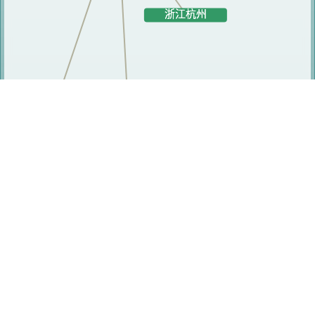
相关人员
李艳荣
陈亮
孙亚东
虞红丹
高芃勤
王兴锋
陈弢
杨敏敏