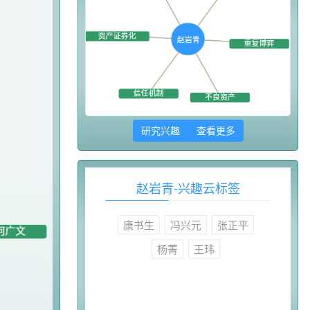
研究兴趣 查看更多
赵岩青-兴趣云标签
康书生
冯兴元
张正平
杨菁
王玮