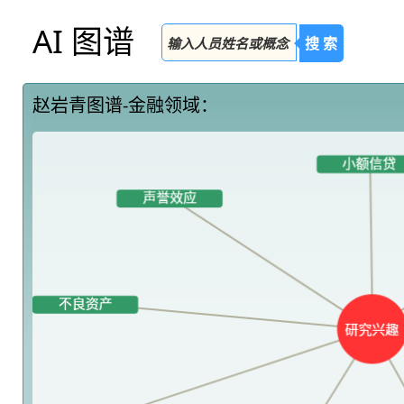
AI 图谱
搜 索
赵岩青图谱-金融领域：