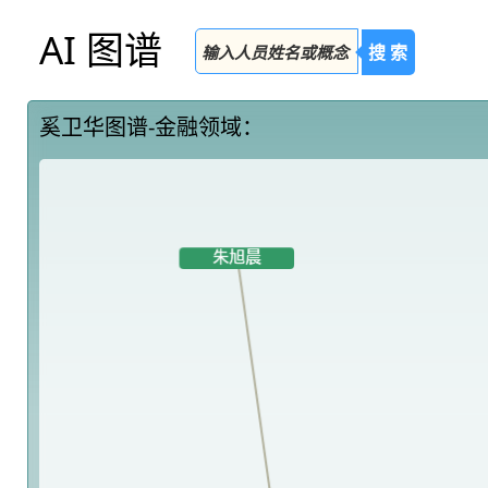
AI 图谱
搜 索
奚卫华图谱-金融领域：