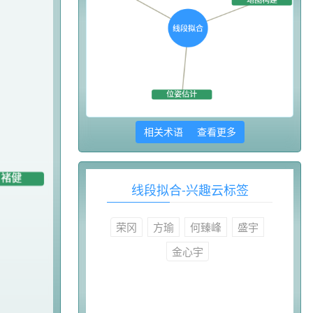
相关术语 查看更多
线段拟合-兴趣云标签
荣冈
方瑜
何臻峰
盛宇
金心宇