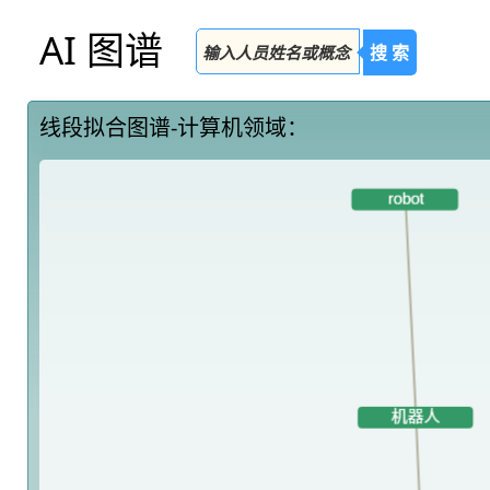
AI 图谱
搜 索
线段拟合图谱-计算机领域：