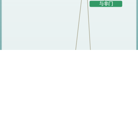
研究人员
温阳
沈天健
周俊勇
邢淞
叶达