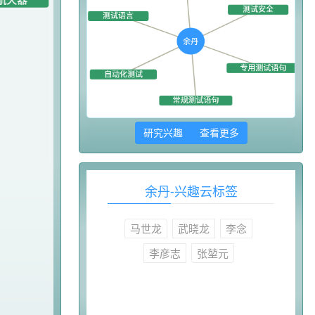
研究兴趣 查看更多
余丹-兴趣云标签
马世龙
武晓龙
李念
李彦志
张堃元